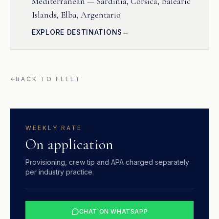
Mediterranean — Sardinia, Corsica, Balearic
Islands, Elba, Argentario
EXPLORE DESTINATIONS
BACK TO FLEET
WEEKLY RATE
On application
Provisioning, crew tip and APA charged separately
per industry practice.
CHAT ON WHATSAPP