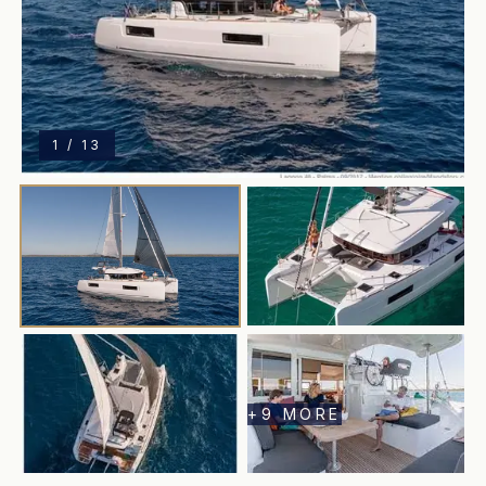
1
/
13
+
9
MORE