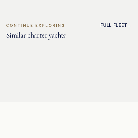
FULL FLEET
CONTINUE EXPLORING
Similar charter yachts
CATAMARAN
Lagoon 500
CATAMARAN
Bavaria 49
CATAMARAN
Bavaria 46